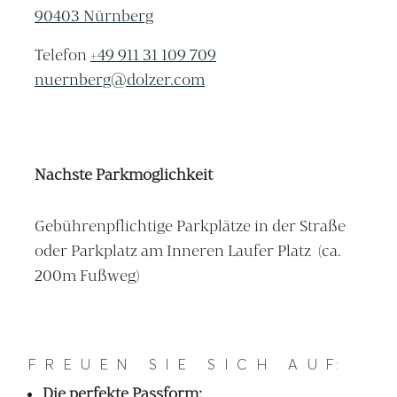
90403 Nürnberg
Telefon
+49 911 31 109 709
nuernberg@dolzer.com
Nächste Parkmöglichkeit
Gebührenpflichtige Parkplätze in der Straße
oder Parkplatz am Inneren Laufer Platz (ca.
200m Fußweg)
F R E U E N S I E S I C H A U F:
Die perfekte Passform: